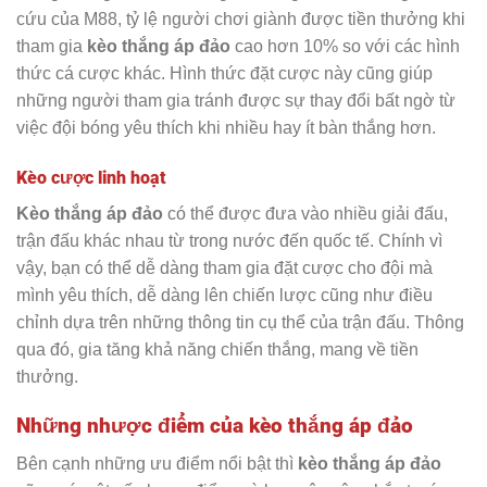
cứu của M88, tỷ lệ người chơi giành được tiền thưởng khi
tham gia
kèo thắng áp đảo
cao hơn 10% so với các hình
thức cá cược khác. Hình thức đặt cược này cũng giúp
những người tham gia tránh được sự thay đổi bất ngờ từ
việc đội bóng yêu thích khi nhiều hay ít bàn thắng hơn.
Kèo cược linh hoạt
Kèo thắng áp đảo
có thể được đưa vào nhiều giải đấu,
trận đấu khác nhau từ trong nước đến quốc tế. Chính vì
vậy, bạn có thể dễ dàng tham gia đặt cược cho đội mà
mình yêu thích, dễ dàng lên chiến lược cũng như điều
chỉnh dựa trên những thông tin cụ thể của trận đấu. Thông
qua đó, gia tăng khả năng chiến thắng, mang về tiền
thưởng.
Những nhược điểm của kèo thắng áp đảo
Bên cạnh những ưu điểm nổi bật thì
kèo thắng áp đảo