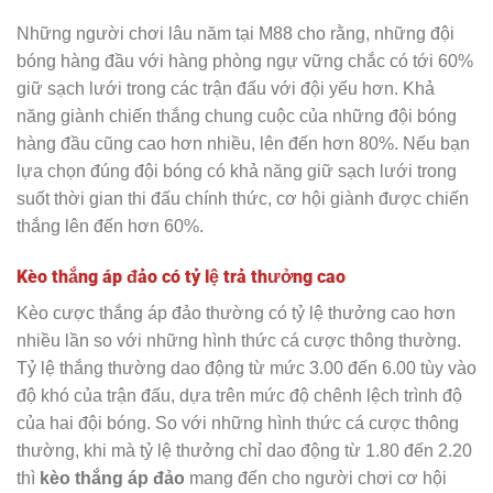
Những người chơi lâu năm tại M88 cho rằng, những đội
bóng hàng đầu với hàng phòng ngự vững chắc có tới 60%
giữ sạch lưới trong các trận đấu với đội yếu hơn. Khả
năng giành chiến thắng chung cuộc của những đội bóng
hàng đầu cũng cao hơn nhiều, lên đến hơn 80%. Nếu bạn
lựa chọn đúng đội bóng có khả năng giữ sạch lưới trong
suốt thời gian thi đấu chính thức, cơ hội giành được chiến
thắng lên đến hơn 60%.
Kèo thắng áp đảo có tỷ lệ trả thưởng cao
Kèo cược thắng áp đảo thường có tỷ lệ thưởng cao hơn
nhiều lần so với những hình thức cá cược thông thường.
Tỷ lệ thắng thường dao động từ mức 3.00 đến 6.00 tùy vào
độ khó của trận đấu, dựa trên mức độ chênh lệch trình độ
của hai đội bóng. So với những hình thức cá cược thông
thường, khi mà tỷ lệ thưởng chỉ dao động từ 1.80 đến 2.20
thì
kèo thắng áp đảo
mang đến cho người chơi cơ hội