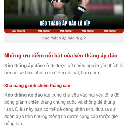
Kèo thắng áp đảo là gì?
Những ưu điểm nổi bật của kèo thắng áp đảo
Kèo thắng áp đảo
sở dĩ được rất nhiều người yêu thích là
bởi nó sở hữu nhiều ưu điểm nổi bật, bao gồm:
Khả năng giành chiến thắng cao
Kèo thắng áp đảo
tập trung chủ yếu vào hai yếu tố là đội
bóng giành chiến thắng chung cuộc và không để thủng
lưới. Điều này bạn có thể dễ dàng phân tích, đưa ra dự
đoán dựa trên những thông tin được cung cấp trước giờ
bóng lăn.