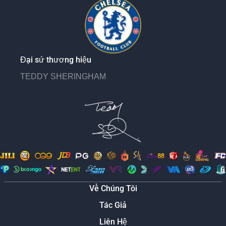
Đại sứ thương hiệu
TEDDY SHERINGHAM
Về Chúng Tôi
Tác Giả
Liên Hệ