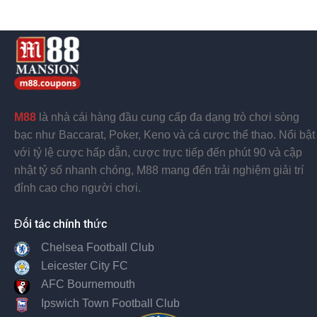
M88
là nhà cái hàng đầu cung cấp đa dạng trò chơi sòng
bạc như Baccarat, Poker, Keno và cá cược thể thao. Nổi bật
với tỷ lệ cược hấp dẫn, cược trực tiếp đến phút 90 và cập
nhật tỷ số nhanh chóng, M88 mang đến trải nghiệm giải trí
đỉnh cao cho người chơi.
Đối tác chính thức
Chelsea Football Club
Leicester City FC
AFC Bournemouth
Ipswich Town Football Club