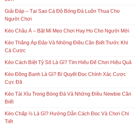
Giải Đáp – Tại Sao Cá Độ Bóng Đá Luôn Thua Cho
Người Chơi
Kèo Châu Á – Bật Mí Mẹo Chơi Hay Ho Cho Người Mới
Kèo Thắng Áp Đảo Và Những Điều Cần Biết Trước Khi
Cá Cược
Kèo Cách Biệt Tỷ Số Là Gì? Tìm Hiểu Để Chơi Hiệu Quả
Kèo Đồng Banh Là Gì? Bí Quyết Đọc Chính Xác Cược
Cực Đã
Kèo Tài Xỉu Trong Bóng Đá Và Những Điều Newbie Cần
Biết
Kèo Chấp ½ Là Gì? Hướng Dẫn Cách Đọc Và Chơi Chi
Tiết