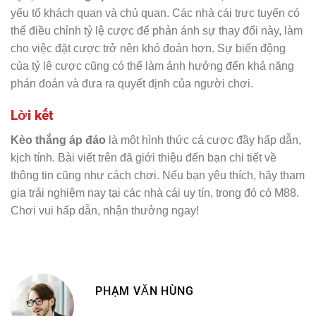
yếu tố khách quan và chủ quan. Các nhà cái trực tuyến có
thể điều chỉnh tỷ lệ cược để phản ánh sự thay đổi này, làm
cho việc đặt cược trở nên khó đoán hơn. Sự biến động
của tỷ lệ cược cũng có thể làm ảnh hưởng đến khả năng
phán đoán và đưa ra quyết định của người chơi.
Lời kết
Kèo thắng áp đảo
là một hình thức cá cược đầy hấp dẫn,
kịch tính. Bài viết trên đã giới thiệu đến bạn chi tiết về
thông tin cũng như cách chơi. Nếu bạn yêu thích, hãy tham
gia trải nghiệm nay tại các nhà cái uy tín, trong đó có M88.
Chơi vui hấp dẫn, nhận thưởng ngay!
PHẠM VĂN HÙNG