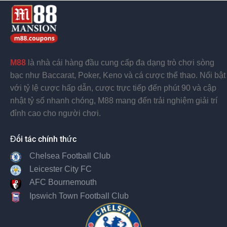
M88
là nhà cái hàng đầu cung cấp đa dạng trò chơi sòng
bạc như Baccarat, Poker, Keno và cá cược thể thao. Nổi bật
với tỷ lệ cược hấp dẫn, cược trực tiếp đến phút 90 và cập
nhật tỷ số nhanh chóng, M88 mang đến trải nghiệm giải trí
đỉnh cao cho người chơi.
Đối tác chính thức
Chelsea Football Club
Leicester City FC
AFC Bournemouth
Ipswich Town Football Club