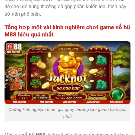
dễ chơi dễ trúng thưởng đã góp phần khiến loại hình này
trở nên phổ biến.
Tổng hợp một vài kinh nghiệm chơi game nổ hũ
M88 hiệu quả nhất
Những kinh nghiệm tham gia quay thưởng slot game hiệu quả
nhất
Mặc dù
nổ hũ M88
thiên về yếu tố may rủi nhưng nếu bạn