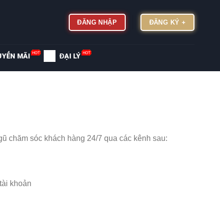
ĐĂNG NHẬP
ĐĂNG KÝ +
UYẾN MÃI
ĐẠI LÝ
i ngũ chăm sóc khách hàng 24/7 qua các kênh sau:
 tài khoản